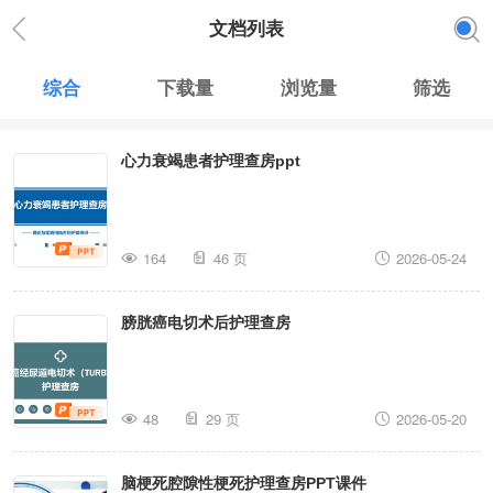
文档列表
综合
下载量
浏览量
筛选
心力衰竭患者护理查房ppt
164
46 页
2026-05-24
膀胱癌电切术后护理查房
48
29 页
2026-05-20
脑梗死腔隙性梗死护理查房PPT课件