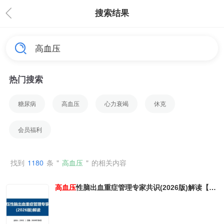
搜索结果
热门搜索
糖尿病
高血压
心力衰竭
休克
会员福利
找到
1180
条
"
高血压
"
的相关内容
高血压
性脑出血重症管理专家共识(2026版)解读【40
页】