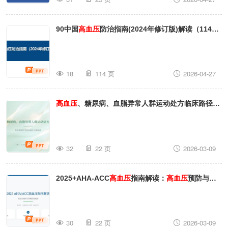
90中国
高血压
防治指南(2024年修订版)解读（114
页）
18
114 页
2026-04-27
高血压
、糖尿病、血脂异常人群运动处方临床路径
_【22页】_C84
32
22 页
2026-03-09
2025+AHA-ACC
高血压
指南解读：
高血压
预防与管
理的新视角_【22页】_C74
30
22 页
2026-03-09