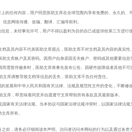
文库上的任何内容，用户同意医助文库在全球范围内享有免费的、永久的、
、信息网络传播、改编、翻译、汇编等权利。
得的信息，未经事先许可，用户不得以盈利为目的自己或提供给第三方进行使
。
库的文档及其内容不代表医助文库观点，医助文库不对文档及其内容的真实
己的医助文库账户及其密码。因用户自身原因丢失账户、密码或其他重要信
等原因而需暂停服务时，医助文库将事先发布公告。因硬件故障或者其他不
助文库调整导致文档等信息的丢失，医助文库不负任何责任。
联网的发展和中华人民共和国有关法律、法规及规范性文件的变化，不断修
助文库，即意味着同意并自愿遵守文库帮助所有条款及其最新版本。
参见国家有关法律法规。当本协议与国家法律法规冲突时，以国家法律法规
助文库所有。
务之前，请务必仔细阅读本声明。访问者访问本网站的行为以及通过各类