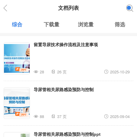
文档列表
综合
下载量
浏览量
筛选
留置导尿技术操作流程及注意事项
28
26 页
2025-10-29
导尿管相关尿路感染预防与控制
88
37 页
2025-09-04
导尿管相关尿路感染预防与控制ppt